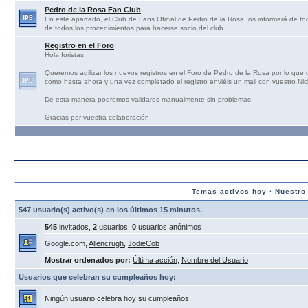
Pedro de la Rosa Fan Club
En este apartado, el Club de Fans Oficial de Pedro de la Rosa, os informará de tod
de todos los procedimientos para hacerse socio del club.
Registro en el Foro
Hola foristas,
Queremos agilizar los nuevos registros en el Foro de Pedro de la Rosa por lo que
como hasta ahora y una vez completado el registro enviéis un mail con vuestro N
De esta manera podremos validaros manualmente sin problemas
Gracias por vuestra colaboración
Estadísticas:
Temas activos hoy
·
Nuestro
547 usuario(s) activo(s) en los últimos 15 minutos.
545
invitados,
2
usuarios,
0
usuarios anónimos
Google.com,
Allencrugh
,
JodieCob
Mostrar ordenados por:
Última acción
,
Nombre del Usuario
Usuarios que celebran su cumpleaños hoy:
Ningún usuario celebra hoy su cumpleaños.