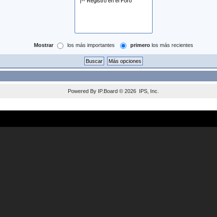
Mostrar
los más importantes
primero
los más recientes
Powered By
IP.Board
© 2026
IPS, Inc
.