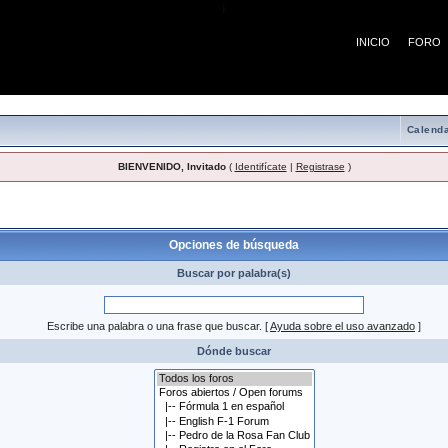
¡
INICIO
FORO
Calenda
BIENVENIDO, Invitado
(
Identifícate
|
Registrase
)
 búsqueda
Opciones de búsqueda
Buscar por palabra(s)
Escribe una palabra o una frase que buscar.
[
Ayuda sobre el uso avanzado
]
Dónde buscar