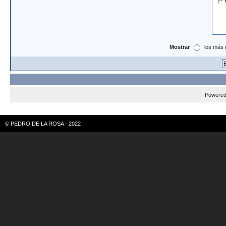
Mostrar
los más 
Powere
© PEDRO DE LA ROSA - 2022