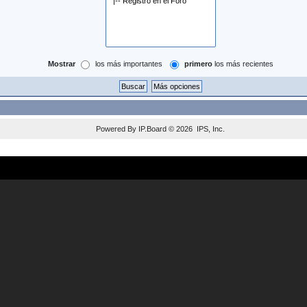
Mostrar
los más importantes
primero
los más recientes
Powered By
IP.Board
© 2026
IPS, Inc
.