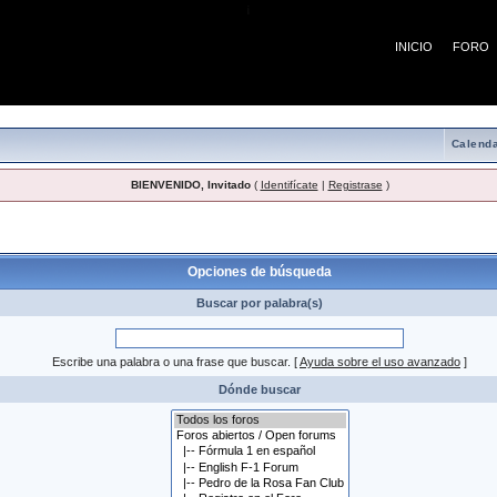
¡
INICIO
FORO
Calenda
BIENVENIDO, Invitado
(
Identifícate
|
Registrase
)
 búsqueda
Opciones de búsqueda
Buscar por palabra(s)
Escribe una palabra o una frase que buscar.
[
Ayuda sobre el uso avanzado
]
Dónde buscar