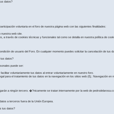
tus datos?
articipación voluntaria en el foro de nuestra página web con las siguientes finalidades:
n nuestra web site.
es, a través de cookies técnicas y funcionales tal como se detalla en nuestra política de coo
ndición de usuario del Foro. En cualquier momento puedes solicitar la cancelación de tus dat
e tus datos?
ersonales puede ser:
ilitar voluntariamente tus datos al entrar voluntariamente en nuestro foro.
gal para el tratamiento de tus datos en la navegación en los sitios web (Ej.: Navegación en
regarán a ningún tercero. �?nicamente se tratan internamente por la web de pedrodelarosa.
 datos a terceros fuera de la Unión Europea.
s tus datos?