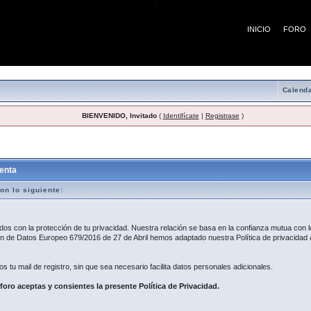
¡
INICIO
FORO
Calenda
BIENVENIDO, Invitado
(
Identifícate
|
Registrase
)
egistro
enta
on lo siguiente:
 con la protección de tu privacidad. Nuestra relación se basa en la confianza mutua con lo
 de Datos Europeo 679/2016 de 27 de Abril hemos adaptado nuestra Política de privacidad a
os tu mail de registro, sin que sea necesario facilita datos personales adicionales.
 foro aceptas y consientes la presente Política de Privacidad.