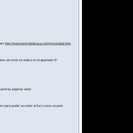
kies
http://www.pedrodelarosa.com/privacidad.php
os tal como se indica en el apartado 6º.
 nuestras páginas web)
com para poder acceder al foro como usuario