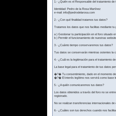
1.- ¿Quién es el Responsable del tratamiento de 
Identidad: Pedro de la Rosa Martínez
e-mail: info@pedrodelarosa.com
2.- ¿Con qué finalidad tratamos tus datos?
Tratamos los datos que nos facilitas mediante tu p
a ) Gestionar tu participación en el foro situado e
b ) Permitir el funcionamiento de nuestras websit
3.- ¿Cuánto tiempo conservaremos tus datos?
Tus datos se conservarán mientras ostentes la co
4.- ¿Cuál es la legitimación para el tratamiento d
La base legal para el tratamiento de tus datos p
�?� Tu consentimiento, dado en el momento de fac
�?� El interés legítimo nos servirá como base le
5.- ¿A quién comunicaremos tus datos?
Los datos obtenidos a través del foro no se ent
registrado.
No se realizan transferencias internacionales de
6.- ¿Cuáles son tus derechos cuando nos facilita