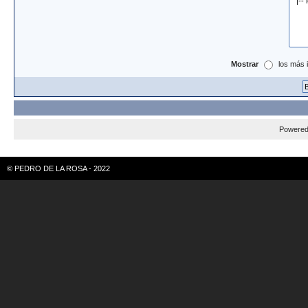
Mostrar
los más 
Powere
© PEDRO DE LA ROSA - 2022