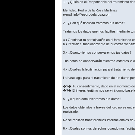
1.- ¿Quién es el Responsable del tratamiento de 
Identidad: Pedro de la Rosa Martínez
e-mail: info@pedrodelarosa.com
2.- ¿Con qué finalidad tratamos tus datos?
Tratamos los datos que nos facilitas mediante tu p
a ) Gestionar tu participación en el foro situado e
b ) Permitir el funcionamiento de nuestras websit
3.- ¿Cuánto tiempo conservaremos tus datos?
Tus datos se conservarán mientras ostentes la co
4.- ¿Cuál es la legitimación para el tratamiento d
La base legal para el tratamiento de tus datos p
�?� Tu consentimiento, dado en el momento de fac
�?� El interés legítimo nos servirá como base le
5.- ¿A quién comunicaremos tus datos?
Los datos obtenidos a través del foro no se ent
registrado.
No se realizan transferencias internacionales de
6.- ¿Cuáles son tus derechos cuando nos facilita