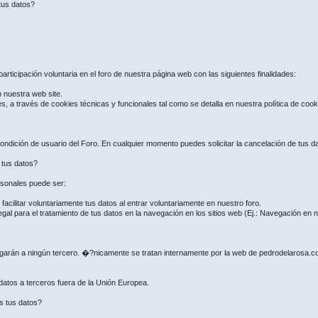
tus datos?
articipación voluntaria en el foro de nuestra página web con las siguientes finalidades:
n nuestra web site.
es, a través de cookies técnicas y funcionales tal como se detalla en nuestra política de coo
ndición de usuario del Foro. En cualquier momento puedes solicitar la cancelación de tus dat
e tus datos?
ersonales puede ser:
ilitar voluntariamente tus datos al entrar voluntariamente en nuestro foro.
gal para el tratamiento de tus datos en la navegación en los sitios web (Ej.: Navegación en
regarán a ningún tercero. �?nicamente se tratan internamente por la web de pedrodelarosa.
 datos a terceros fuera de la Unión Europea.
s tus datos?