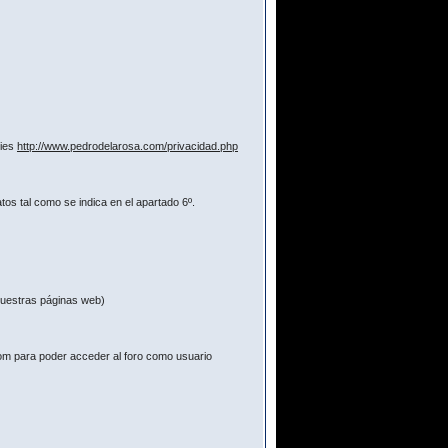
kies
http://www.pedrodelarosa.com/privacidad.php
os tal como se indica en el apartado 6º.
 nuestras páginas web)
com para poder acceder al foro como usuario