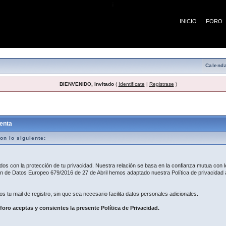
¡
INICIO
FORO
Calenda
BIENVENIDO, Invitado
(
Identifícate
|
Registrase
)
egistro
enta
on lo siguiente:
 con la protección de tu privacidad. Nuestra relación se basa en la confianza mutua con lo
 de Datos Europeo 679/2016 de 27 de Abril hemos adaptado nuestra Política de privacidad a
os tu mail de registro, sin que sea necesario facilita datos personales adicionales.
 foro aceptas y consientes la presente Política de Privacidad.