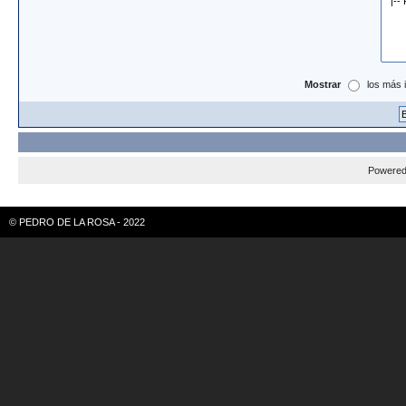
Mostrar
los más 
Powere
© PEDRO DE LA ROSA - 2022