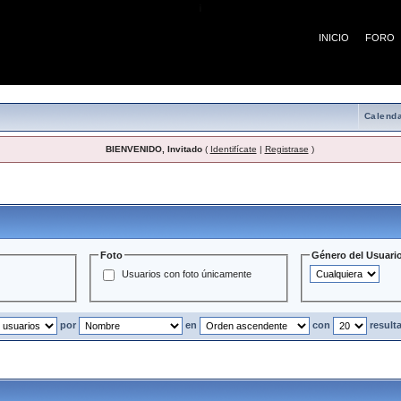
¡
INICIO
FORO
Calenda
BIENVENIDO, Invitado
(
Identifícate
|
Registrase
)
Usuarios
Foto
Género del Usuari
Usuarios con foto únicamente
por
en
con
result