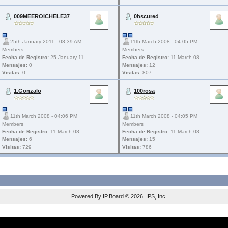
009MEEROICHELE37
0bscured
25th January 2011 - 08:39 AM
11th March 2008 - 04:05 PM
Members
Members
Fecha de Registro:
25-January 11
Fecha de Registro:
11-March 08
Mensajes:
0
Mensajes:
12
Visitas:
0
Visitas:
807
1.Gonzalo
100rosa
11th March 2008 - 04:06 PM
11th March 2008 - 04:05 PM
Members
Members
Fecha de Registro:
11-March 08
Fecha de Registro:
11-March 08
Mensajes:
6
Mensajes:
15
Visitas:
729
Visitas:
786
Powered By
IP.Board
© 2026
IPS, Inc
.