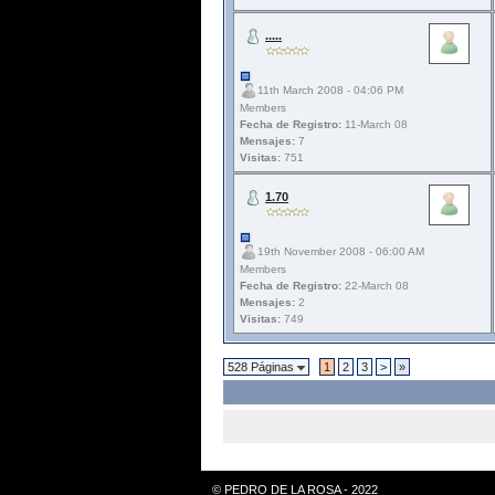
.....
11th March 2008 - 04:06 PM
Members
Fecha de Registro:
11-March 08
Mensajes:
7
Visitas:
751
1.70
19th November 2008 - 06:00 AM
Members
Fecha de Registro:
22-March 08
Mensajes:
2
Visitas:
749
528 Páginas
1
2
3
>
»
© PEDRO DE LA ROSA - 2022