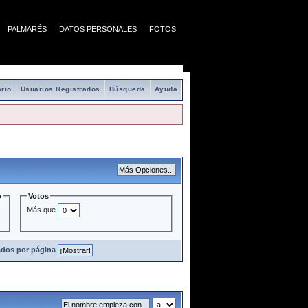
PALMARÉS
DATOS PERSONALES
FOTOS
rio
Usuarios Registrados
Búsqueda
Ayuda
o
Votos
Más que
ados por página