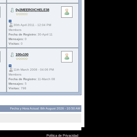
0y2MEEROICHELE38
30th April 2011 - 12:04 PM
Members
Fecha de Registro:
30-April 11
Mensajes:
0
Visitas:
0
100x100
11th March 2008 - 04:06 PM
Members
Fecha de Registro:
11-March 08
Mensajes:
5
Visitas:
798
Fecha y Hora Actual: 8th August 2026 - 10:50 AM
Política de Privacidad