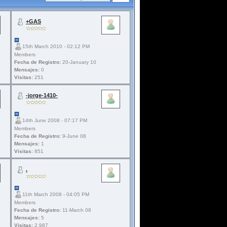
+GAS
15th March 2010 - 02:12 PM
Members
Fecha de Registro:
20-January 10
Mensajes:
0
Visitas:
251
-jorge-1410-
14th June 2008 - 07:17 PM
Members
Fecha de Registro:
9-June 08
Mensajes:
1
Visitas:
851
.
11th March 2008 - 04:05 PM
Members
Fecha de Registro:
11-March 08
Mensajes:
5
Visitas:
2.987