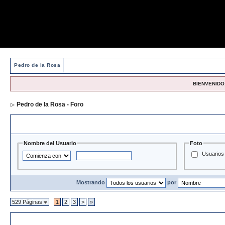
Pedro de la Rosa
BIENVENIDO,
Pedro de la Rosa - Foro
> Directorio de Usuarios
Opciones y Filtros de Búsqueda
Nombre del Usuario
Foto
Usuarios 
Mostrando
por
529 Páginas
1
2
3
>
»
Directorio de Usuarios