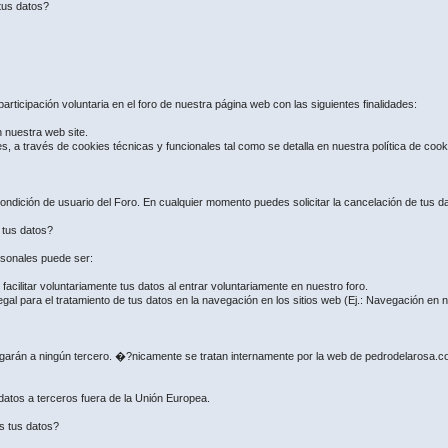
tus datos?
articipación voluntaria en el foro de nuestra página web con las siguientes finalidades:
n nuestra web site.
es, a través de cookies técnicas y funcionales tal como se detalla en nuestra política de coo
ndición de usuario del Foro. En cualquier momento puedes solicitar la cancelación de tus dat
e tus datos?
ersonales puede ser:
ilitar voluntariamente tus datos al entrar voluntariamente en nuestro foro.
gal para el tratamiento de tus datos en la navegación en los sitios web (Ej.: Navegación en
regarán a ningún tercero. �?nicamente se tratan internamente por la web de pedrodelarosa.
 datos a terceros fuera de la Unión Europea.
s tus datos?