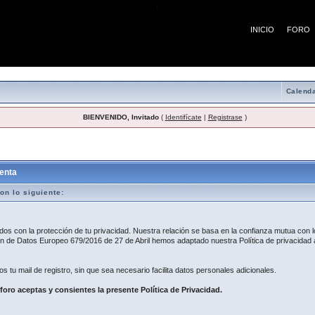
¡
INICIO
FORO
Calenda
BIENVENIDO, Invitado
(
Identifícate
|
Registrase
)
egistro
enta
on lo siguiente:
 con la protección de tu privacidad. Nuestra relación se basa en la confianza mutua con lo
 de Datos Europeo 679/2016 de 27 de Abril hemos adaptado nuestra Política de privacidad a
os tu mail de registro, sin que sea necesario facilita datos personales adicionales.
 foro aceptas y consientes la presente Política de Privacidad.