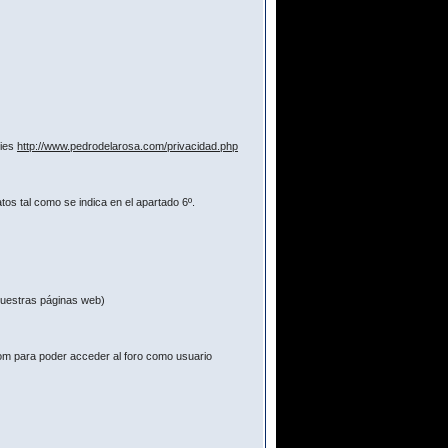
kies
http://www.pedrodelarosa.com/privacidad.php
os tal como se indica en el apartado 6º.
 nuestras páginas web)
com para poder acceder al foro como usuario