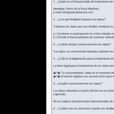
1.- ¿Quién es el Responsable del tratamiento de 
Identidad: Pedro de la Rosa Martínez
e-mail: info@pedrodelarosa.com
2.- ¿Con qué finalidad tratamos tus datos?
Tratamos los datos que nos facilitas mediante tu p
a ) Gestionar tu participación en el foro situado e
b ) Permitir el funcionamiento de nuestras websit
3.- ¿Cuánto tiempo conservaremos tus datos?
Tus datos se conservarán mientras ostentes la co
4.- ¿Cuál es la legitimación para el tratamiento d
La base legal para el tratamiento de tus datos p
�?� Tu consentimiento, dado en el momento de fac
�?� El interés legítimo nos servirá como base le
5.- ¿A quién comunicaremos tus datos?
Los datos obtenidos a través del foro no se ent
registrado.
No se realizan transferencias internacionales de
6.- ¿Cuáles son tus derechos cuando nos facilita