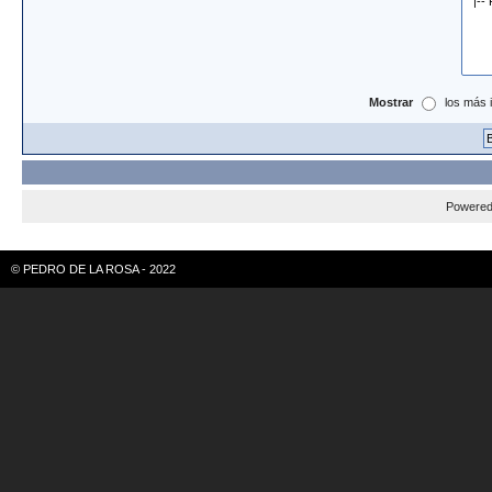
Mostrar
los más 
Powere
© PEDRO DE LA ROSA - 2022