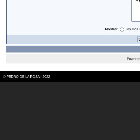
Mostrar
los más 
Powere
© PEDRO DE LA ROSA - 2022