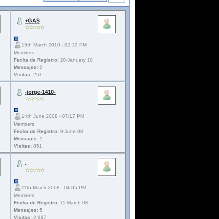
+GAS
15th March 2010 - 02:12 PM
Members
Fecha de Registro:
20-January 10
Mensajes:
0
Visitas:
251
-jorge-1410-
14th June 2008 - 07:17 PM
Members
Fecha de Registro:
9-June 08
Mensajes:
1
Visitas:
851
.
11th March 2008 - 04:05 PM
Members
Fecha de Registro:
11-March 08
Mensajes:
5
Visitas:
2.987