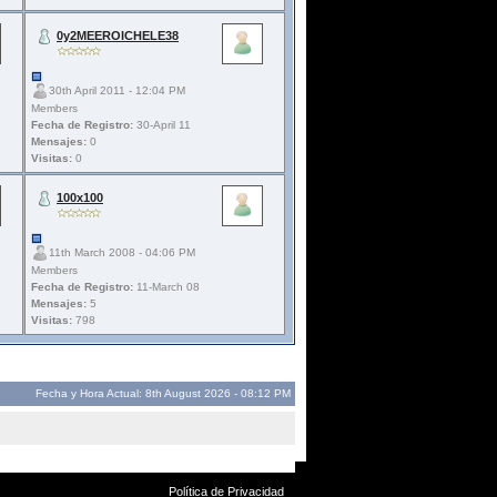
0y2MEEROICHELE38
30th April 2011 - 12:04 PM
Members
Fecha de Registro:
30-April 11
Mensajes:
0
Visitas:
0
100x100
11th March 2008 - 04:06 PM
Members
Fecha de Registro:
11-March 08
Mensajes:
5
Visitas:
798
Fecha y Hora Actual: 8th August 2026 - 08:12 PM
Política de Privacidad