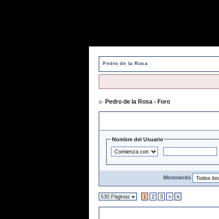
Pedro de la Rosa
Pedro de la Rosa - Foro
> Directorio de 
Opciones y Filtros de Búsqueda
Nombre del Usuario
Mostrando
530 Páginas
1
2
3
>
»
Directorio de Usuarios