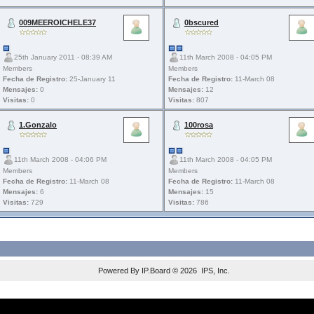
009MEEROICHELE37
0bscured
25th January 2011 - 08:39 AM
11th March 2008 - 04:05 PM
Members
Members
Fecha de Registro:
25-January 11
Fecha de Registro:
11-March 08
Mensajes:
0
Mensajes:
12
Visitas:
0
Visitas:
807
1.Gonzalo
100rosa
11th March 2008 - 04:06 PM
11th March 2008 - 04:05 PM
Members
Members
Fecha de Registro:
11-March 08
Fecha de Registro:
11-March 08
Mensajes:
6
Mensajes:
15
Visitas:
729
Visitas:
786
Powered By
IP.Board
© 2026
IPS, Inc
.