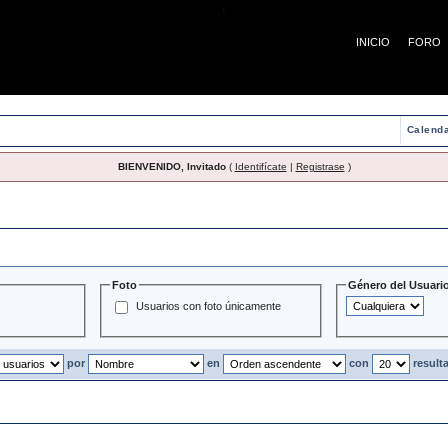
¡
INICIO
FORO
Calenda
BIENVENIDO, Invitado
(
Identifícate
|
Registrase
)
Usuarios
Foto
Género del Usuari
Usuarios con foto únicamente
por
en
con
result