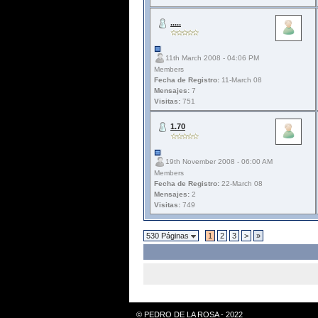
.....
11th March 2008 - 04:06 PM
Members
Fecha de Registro:
11-March 08
Mensajes:
7
Visitas:
751
1.70
19th November 2008 - 06:00 AM
Members
Fecha de Registro:
22-March 08
Mensajes:
2
Visitas:
749
530 Páginas
1
2
3
>
»
© PEDRO DE LA ROSA - 2022