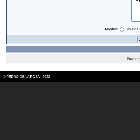
Mostrar
los más 
Powere
© PEDRO DE LA ROSA - 2022