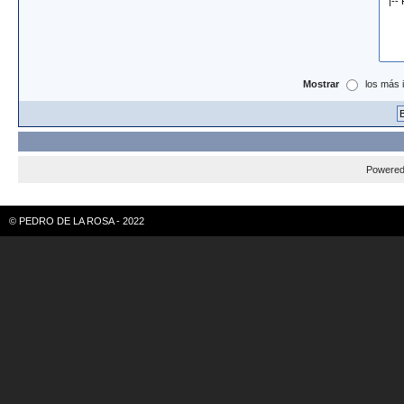
Mostrar
los más 
Powere
© PEDRO DE LA ROSA - 2022