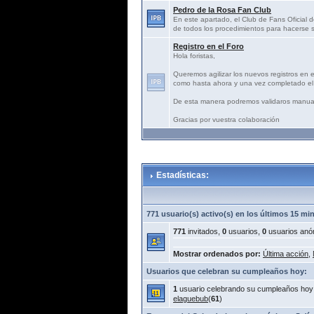
Pedro de la Rosa Fan Club
En este apartado, el Club de Fans Oficial d
de todos los procedimientos para hacerse s
Registro en el Foro
Hola foristas,
Queremos agilizar los nuevos registros en 
como hasta ahora y una vez completado el 
De esta manera podremos validaros manua
Gracias por vuestra colaboración
Estadísticas:
771 usuario(s) activo(s) en los últimos 15 mi
771
invitados,
0
usuarios,
0
usuarios anó
Mostrar ordenados por:
Última acción
,
Usuarios que celebran su cumpleaños hoy:
1
usuario celebrando su cumpleaños hoy
elaguebub
(
61
)