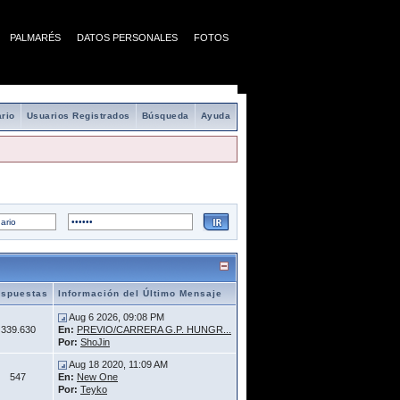
PALMARÉS
DATOS PERSONALES
FOTOS
rio
Usuarios Registrados
Búsqueda
Ayuda
spuestas
Información del Último Mensaje
Aug 6 2026, 09:08 PM
339.630
En:
PREVIO/CARRERA G.P. HUNGR...
Por:
ShoJin
Aug 18 2020, 11:09 AM
547
En:
New One
Por:
Teyko