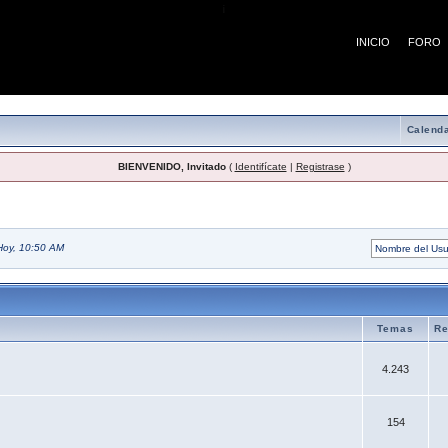
¡
INICIO
FORO
Calenda
BIENVENIDO, Invitado
(
Identifícate
|
Registrase
)
Hoy, 10:50 AM
Temas
Re
4.243
154