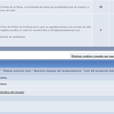
38
e Pedro de la Rosa, os informará de todas las actividades que se realicen y
ocio del club.
el Foro de Pedro de la Rosa por lo que os agradeceremos que os deis de alta
0
registro enviéis un mail con vuestro Nick a info@pedrodelarosa.com
lmente sin problemas
Eliminar cookies creados por nue
Temas activos hoy
·
Nuestro equipo de moderadores
·
Los 20 usuarios má
nutos.
nimos
Nombre del Usuario