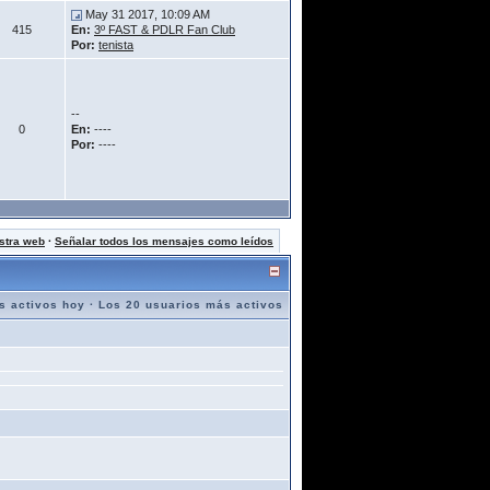
May 31 2017, 10:09 AM
415
En:
3º FAST & PDLR Fan Club
Por:
tenista
--
0
En:
----
Por:
----
stra web
·
Señalar todos los mensajes como leídos
s activos hoy
·
Los 20 usuarios más activos