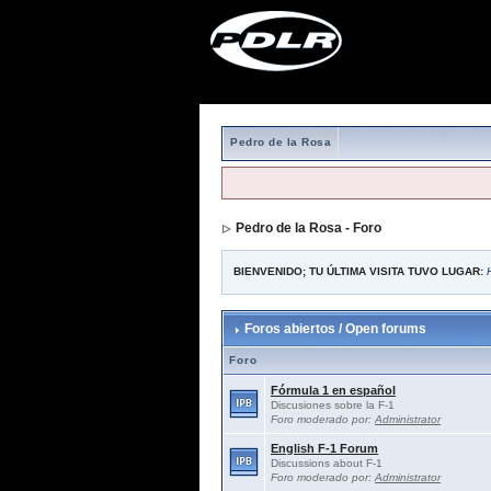
Pedro de la Rosa
Pedro de la Rosa - Foro
BIENVENIDO; TU ÚLTIMA VISITA TUVO LUGAR:
Foros abiertos / Open forums
Foro
Fórmula 1 en español
Discusiones sobre la F-1
Foro moderado por:
Administrator
English F-1 Forum
Discussions about F-1
Foro moderado por:
Administrator